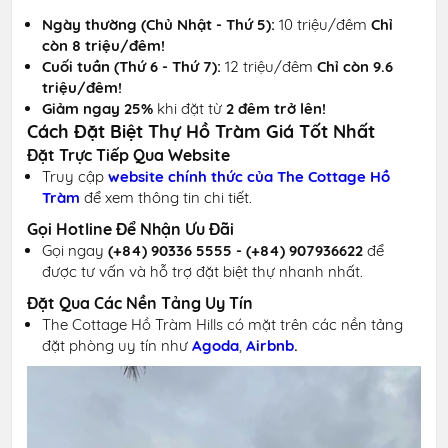
Ngày thường (Chủ Nhật - Thứ 5):
10 triệu/đêm
Chỉ
còn 8 triệu/đêm!
Cuối tuần (Thứ 6 - Thứ 7):
12 triệu/đêm
Chỉ còn 9.6
triệu/đêm!
Giảm ngay 25%
khi đặt từ
2 đêm trở lên!
Cách Đặt Biệt Thự Hồ Tràm Giá Tốt Nhất
Đặt Trực Tiếp Qua Website
Truy cập
website chính thức của
The Cottage Hồ
Tràm
để xem thông tin chi tiết.
Gọi Hotline Để Nhận Ưu Đãi
Gọi ngay
(+84) 90336 5555 - (+84) 907936622
để
được tư vấn và hỗ trợ đặt biệt thự nhanh nhất.
Đặt Qua Các Nền Tảng Uy Tín
The Cottage Hồ Tràm Hills có mặt trên các nền tảng
đặt phòng uy tín như
Agoda
,
Airbnb
.