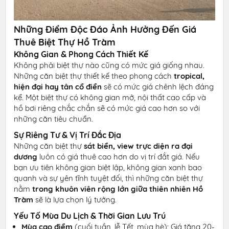
Những Điểm Độc Đáo Ảnh Hưởng Đến Giá
Thuê Biệt Thự Hồ Tràm
Không Gian & Phong Cách Thiết Kế
Không phải biệt thự nào cũng có mức giá giống nhau.
Những căn biệt thự thiết kế theo phong cách
tropical,
hiện đại hay tân cổ điển
sẽ có mức giá chênh lệch đáng
kể. Một biệt thự có không gian mở, nội thất cao cấp và
hồ bơi riêng chắc chắn sẽ có mức giá cao hơn so với
những căn tiêu chuẩn.
Sự Riêng Tư & Vị Trí Đắc Địa
Những căn biệt thự
sát biển, view trực diện ra đại
dương
luôn có giá thuê cao hơn do vị trí đắt giá. Nếu
bạn ưu tiên không gian biệt lập, không gian xanh bao
quanh và sự yên tĩnh tuyệt đối, thì những căn biệt thự
nằm
trong khuôn viên rộng lớn giữa thiên nhiên Hồ
Tràm
sẽ là lựa chọn lý tưởng.
Yếu Tố Mùa Du Lịch & Thời Gian Lưu Trú
Mùa cao điểm
(cuối tuần, lễ Tết, mùa hè): Giá tăng 20-