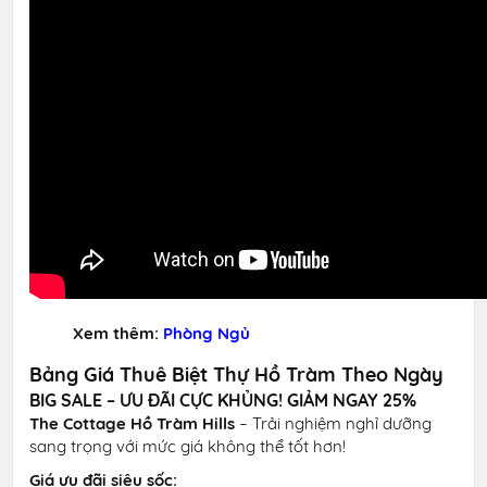
Xem thêm:
Phòng Ngủ
Bảng Giá Thuê Biệt Thự Hồ Tràm Theo Ngày
BIG SALE – ƯU ĐÃI CỰC KHỦNG! GIẢM NGAY 25%
The Cottage Hồ Tràm Hills
– Trải nghiệm nghỉ dưỡng
sang trọng với mức giá không thể tốt hơn!
Giá ưu đãi siêu sốc: