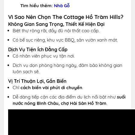
Tìm hiểu thêm:
Nhà Gỗ
Vì Sao Nên Chọn The Cottage Hồ Tràm Hills?
Không Gian Sang Trọng, Thiết Kế Hiện Đại
Biệt thự rộng rãi, đầy đủ nội thất cao cấp.
Có bể sục riêng, khu vực BBQ, sân vườn xanh mát.
Dịch Vụ Tiện Ích Đẳng Cấp
Có nhân viên phục vụ tận nơi.
Dịch vụ dọn phòng hàng ngày, đảm bảo không gian
luôn sạch sẽ.
Vị Trí Thuận Lợi, Gần Biển
Chỉ
cách biển vài phút di chuyển
.
Dễ dàng tiếp cận các địa điểm du lịch nổi bật như
suối
nước nóng Bình Châu, chợ Hải Sản Hồ Tràm
.