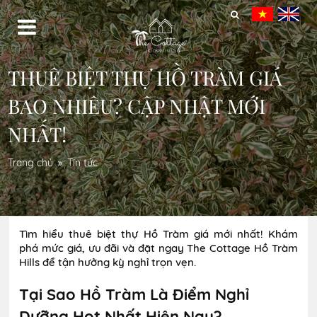
THUÊ BIỆT THỰ HỒ TRÀM GIÁ
BAO NHIÊU? CẬP NHẬT MỚI
NHẤT!
Trang chủ
Tin tức
Tìm hiểu thuê biệt thự Hồ Tràm giá mới nhất! Khám
phá mức giá, ưu đãi và đặt ngay The Cottage Hồ Tràm
Hills để tận hưởng kỳ nghỉ trọn vẹn.
Tại Sao Hồ Tràm Là Điểm Nghỉ
Dưỡng Hot Nhất Hiện Nay?