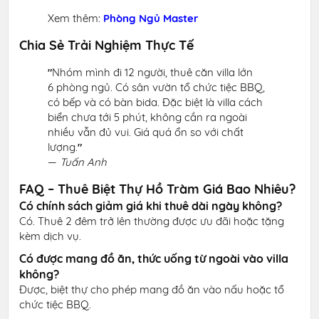
Xem thêm:
Phòng Ngủ Master
Chia Sẻ Trải Nghiệm Thực Tế
"
Nhóm mình đi 12 người, thuê căn villa lớn
6 phòng ngủ. Có sân vườn tổ chức tiệc BBQ,
có bếp và có bàn bida. Đặc biệt là villa cách
biển chưa tới 5 phút, không cần ra ngoài
nhiều vẫn đủ vui. Giá quá ổn so với chất
lượng.
"
—
Tuấn Anh
FAQ – Thuê Biệt Thự Hồ Tràm Giá Bao Nhiêu?
Có chính sách giảm giá khi thuê dài ngày không?
Có. Thuê 2 đêm trở lên thường được ưu đãi hoặc tặng
kèm dịch vụ.
Có được mang đồ ăn, thức uống từ ngoài vào villa
không?
Được, biệt thự cho phép mang đồ ăn vào nấu hoặc tổ
chức tiệc BBQ.