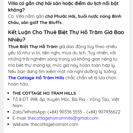
Villa có gần chợ hải sản hoặc điểm du lịch nổi bật
không?
Có. Villa nằm gần
chợ Phước Hải, Suối nước nóng Bình
Châu, sân golf The Bluffs
...
Kết Luận Cho Thuê Biệt Thự Hồ Tràm Giá Bao
Nhiêu?
Thuê Biệt Thự Hồ Tràm
giá dao động tùy theo nhiều
yếu tố như vị trí, tiện nghi, mùa du lịch. Tuy nhiên, với
những trải nghiệm sang trọng và không gian riêng tư
mà biệt thự mang lại, mức giá này hoàn toàn hợp lý.
Nếu bạn đang tìm kiếm một nơi nghỉ dưỡng lý tưởng,
The Cottage Hồ Tràm Hills
chắc chắn sẽ là lựa chọn
hoàn hảo.
THE COTTAGE HO TRAM HILLS
Tổ 8 ĐT. 998, ấp, Xuyên Mộc, Bà Rịa - Vũng Tàu, Việt
Nam
Zalo/WhatsApp:
(+84) 90336 5555 - (+84) 907936622
E-mail:
thecottagehotramhills@gmail.com
Website: thecottagehotram.com