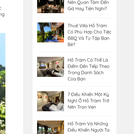
Nên Quan Tâm Đến
c
Giá Hay Tiện Nghi?
ng
Thuê Villa Hồ Tràm
Có Phù Hợp Cho Tiệc
BBQ Và Tụ Tập Bạn
Bè?
Hồ Tràm Có Thể Là
Điểm Đến Tiếp Theo
Trong Danh Sách
Của Bạn
7 Điều Khiến Một Kỳ
Nghỉ Ở Hồ Tràm Trở
Nên Trọn Vẹn
Hồ Tràm Và Những
Điều Khiến Người Ta