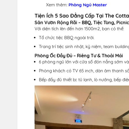
Xem thêm:
Phòng Ngủ Master
Tiện Ích 5 Sao Đẳng Cấp Tại The Cotta
Sân Vườn Rộng Rãi – BBQ, Tiệc Tùng, Picnic
Với diện tích lên đến hơn 1500m2, bạn có thể:
Tổ chức tiệc BBQ ngoài trời.
Trang trí tiệc sinh nhật, kỷ niệm, team buildin
Phòng Ốc Đầy Đủ – Riêng Tư & Thoải Mái
6 phòng ngủ lớn với cửa sổ đón nắng sớm và
Phòng khách có TV 65 inch, dàn âm thanh s
Bếp đầy đủ thiết bị: tủ lạnh, lò nướng, bếp điệ