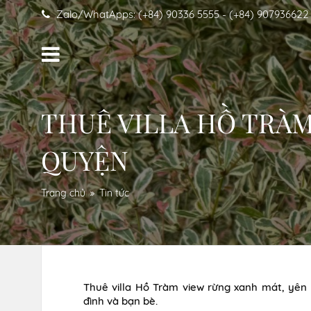
Zalo/WhatApps: (+84) 90336 5555 - (+84) 907936622
THUÊ VILLA HỒ TRÀM
QUYỆN
Trang chủ
Tin tức
Thuê villa Hồ Tràm view rừng xanh mát, yên t
đình và bạn bè.