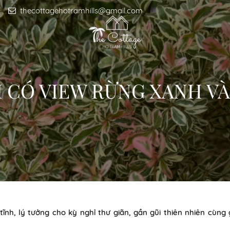
thecottagehotramhills@gmail.com
 CÓ VIEW RỪNG XANH VÀ
ĩnh, lý tưởng cho kỳ nghỉ thư giãn, gần gũi thiên nhiên cùng 