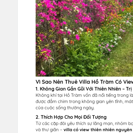
Vì Sao Nên Thuê Villa Hồ Tràm Có Vi
1. Không Gian Gần Gũi Với Thiên Nhiên – Tr
Không khí tại Hồ Tràm vốn đã nổi tiếng trong l
được đắm chìm trong không gian yên tĩnh, mát m
của cuộc sống thường ngày.
2. Thích Hợp Cho Mọi Đối Tượng
Từ các cặp đôi yêu thích sự lãng mạn, nhóm b
và thư giãn –
villa có view thiên nhiên nguyên