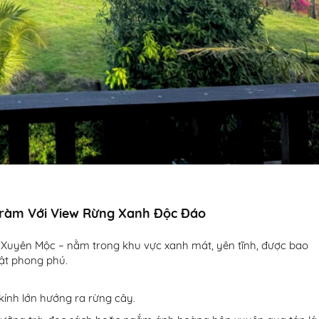
 Tràm Với View Rừng Xanh Độc Đáo
n Xuyên Mộc – nằm trong khu vực xanh mát, yên tĩnh, được bao
ật phong phú.
 kính lớn hướng ra rừng cây.