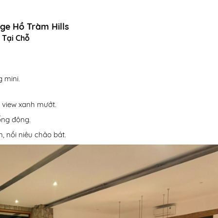
ge Hồ Tràm Hills
 Tại Chỗ
g mini.
 view xanh mướt.
ống động.
n, nồi niêu chảo bát.