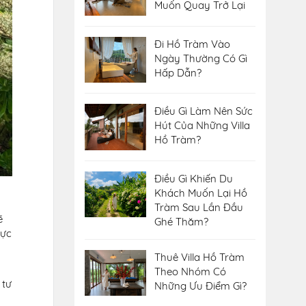
Muốn Quay Trở Lại
Đi Hồ Tràm Vào
Ngày Thường Có Gì
Hấp Dẫn?
Điều Gì Làm Nên Sức
Hút Của Những Villa
Hồ Tràm?
Điều Gì Khiến Du
Khách Muốn Lại Hồ
Tràm Sau Lần Đầu
ẽ
Ghé Thăm?
lực
Thuê Villa Hồ Tràm
Theo Nhóm Có
 tư
Những Ưu Điểm Gì?