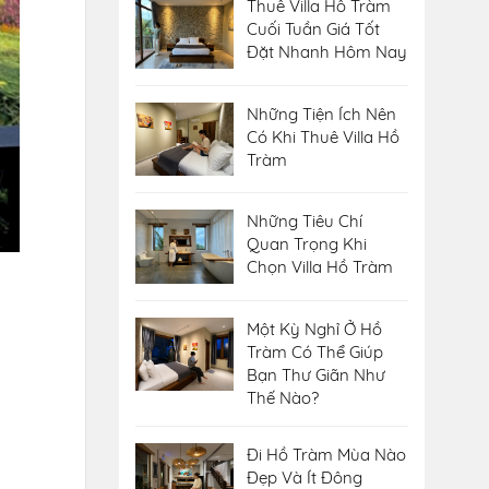
Thuê Villa Hồ Tràm
Cuối Tuần Giá Tốt
Đặt Nhanh Hôm Nay
Những Tiện Ích Nên
Có Khi Thuê Villa Hồ
Tràm
Những Tiêu Chí
Quan Trọng Khi
Chọn Villa Hồ Tràm
Một Kỳ Nghỉ Ở Hồ
Tràm Có Thể Giúp
Bạn Thư Giãn Như
Thế Nào?
Đi Hồ Tràm Mùa Nào
Đẹp Và Ít Đông