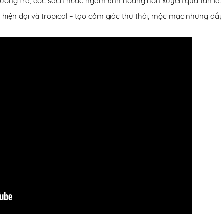
 thưởng trà, đọc sách hoặc ngắm ánh hoàng hôn xuyên qua tán lá.
 hiện đại và tropical – tạo cảm giác thư thái, mộc mạc nhưng đầ