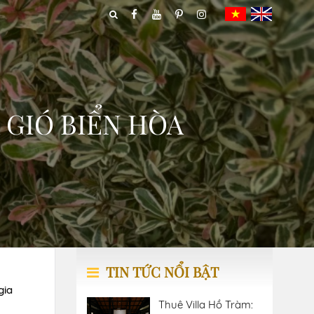
 GIÓ BIỂN HÒA
TIN TỨC NỔI BẬT
gia
Thuê Villa Hồ Tràm: