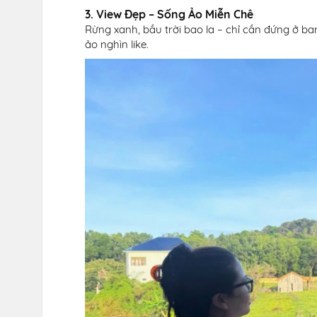
3. View Đẹp – Sống Ảo Miễn Chê
Rừng xanh, bầu trời bao la – chỉ cần đứng ở b
ảo nghìn like.