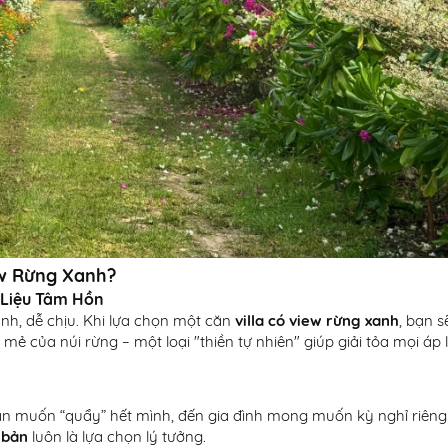
ew Rừng Xanh?
ị Liệu Tâm Hồn
ành, dễ chịu. Khi lựa chọn một căn
villa có view rừng xanh
, bạn s
ẻ của núi rừng – một loại "thiền tự nhiên" giúp giải tỏa mọi áp 
ạn muốn “quẩy” hết mình, đến gia đình mong muốn kỳ nghỉ riêng
 bản
luôn là lựa chọn lý tưởng.