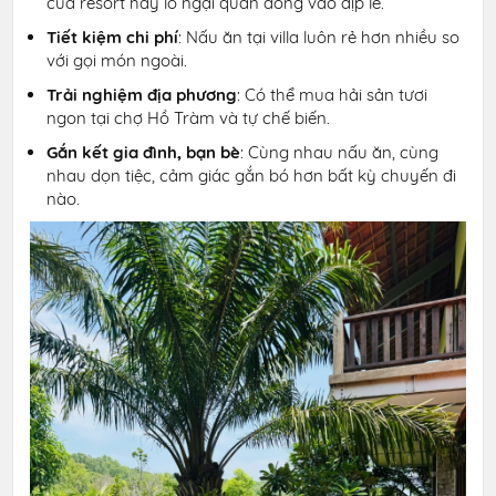
của resort hay lo ngại quán đông vào dịp lễ.
Tiết kiệm chi phí
: Nấu ăn tại villa luôn rẻ hơn nhiều so
với gọi món ngoài.
Trải nghiệm địa phương
: Có thể mua hải sản tươi
ngon tại chợ Hồ Tràm và tự chế biến.
Gắn kết gia đình, bạn bè
: Cùng nhau nấu ăn, cùng
nhau dọn tiệc, cảm giác gắn bó hơn bất kỳ chuyến đi
nào.