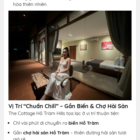
hòa thiên nhiên.
Vị Trí “Chuẩn Chill” – Gần Biển & Chợ Hải Sản
The Cottage Hồ Tràm Hills tọa lạc ở vị trí thuận tiện:
Chỉ vài phút di chuyển ra
biển Hồ Tràm
.
Gần
chợ hải sản Hồ Tràm
– thiên đường hải sản tươi
giá rẻ.