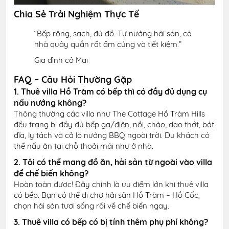
Chia Sẻ Trải Nghiệm Thực Tế
“Bếp rộng, sạch, đủ đồ. Tự nướng hải sản, cả
nhà quây quần rất ấm cúng và tiết kiệm.”
Gia đình cô Mai
FAQ – Câu Hỏi Thường Gặp
1. Thuê villa Hồ Tràm có bếp thì có đầy đủ dụng cụ
nấu nướng không?
Thông thường các villa như The Cottage Hồ Tràm Hills
đều trang bị đầy đủ bếp ga/điện, nồi, chảo, dao thớt, bát
đĩa, ly tách và cả lò nướng BBQ ngoài trời. Du khách có
thể nấu ăn tại chỗ thoải mái như ở nhà.
2. Tôi có thể mang đồ ăn, hải sản từ ngoài vào villa
để chế biến không?
Hoàn toàn được! Đây chính là ưu điểm lớn khi thuê villa
có bếp. Bạn có thể đi chợ hải sản Hồ Tràm – Hồ Cốc,
chọn hải sản tươi sống rồi về chế biến ngay.
3. Thuê villa có bếp có bị tính thêm phụ phí không?