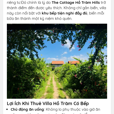
riêng tư.Đó chính là lý do
The Cottage Hồ Tràm Hills
trở
thành điểm đến được yêu thích. Không chỉ gần biển, villa
này còn nổi bật với
khu bếp tiện nghi đầy đủ
, biến mỗi
bữa ăn thành một kỷ niệm khó quên.
Lợi Ích Khi Thuê Villa Hồ Tràm Có Bếp
Chủ động ăn uống
: Không lo phụ thuộc vào giờ ăn