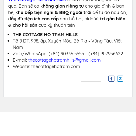
qua. Bạn sẽ có k
hông gian riêng tư
cho gia đình & bạn
bè, k
hu bếp tiện nghi & BBQ ngoài trời
để tự do nấu ăn,
đ
ầy đủ tiện ích cao cấp
như hồ bơi, bida.
Vị trí gần biển
& chợ hải sản
cực kỳ thuận tiện
THE COTTAGE HO TRAM HILLS
Tổ 8 ĐT. 998, ấp, Xuyên Mộc, Bà Rịa - Vũng Tàu, Việt
Nam
Zalo/WhatsApp:
(+84) 90336 5555 - (+84) 907936622
E-mail:
thecottagehotramhills@gmail.com
Website: thecottagehotram.com
Liên hệ