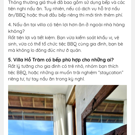
Thông thường giá thuê đã bao gồm sử dụng bếp và các
tiện nghi nấu ăn. Tuy nhiên, nếu có dịch vụ hỗ trợ nấu
ăn/BBQ hoặc thuê đầu bếp riêng thì mới tính thêm phí.
4. Nấu ăn tại villa có tiện lợi hơn ăn ở ngoài nhà hàng
không?
Rất tiện lợi và tiết kiệm. Bạn vừa kiểm soát khẩu vị, vệ
sinh, vừa có thể tổ chức tiệc BBQ cùng gia đình, bạn bè
mà không lo đông đúc như ở quán.
5. Villa Hồ Tràm có bếp phù hợp cho những ai?
Rất lý tưởng cho gia đình có trẻ nhỏ, nhóm bạn thích
tiệc BBQ, hoặc những ai muốn trải nghiệm “staycation”
riêng tư, tự tay nấu ăn trong kỳ nghỉ.