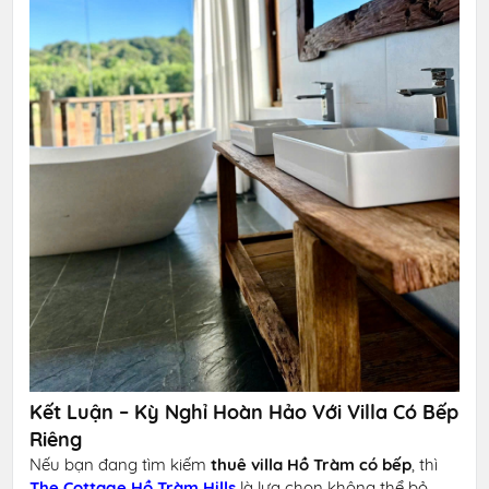
Kết Luận – Kỳ Nghỉ Hoàn Hảo Với Villa Có Bếp
Riêng
Nếu bạn đang tìm kiếm
thuê villa Hồ Tràm có bếp
, thì
The Cottage Hồ Tràm Hills
là lựa chọn không thể bỏ