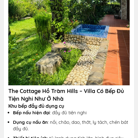
The Cottage Hồ Tràm Hills – Villa Có Bếp Đủ
Tiện Nghi Như Ở Nhà
Khu bếp đầy đủ dụng cụ
Bếp nấu hiện đại
: đầy đủ tiện nghi
Dụng cụ nấu ăn
: nồi, chảo, dao, thớt, ly tách, chén bát
đầy đủ.