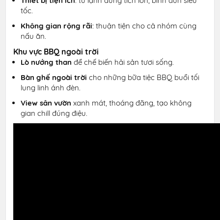
Thiết bị tiện ích
: tủ lạnh dung tích lớn, bình đun siêu
tốc.
Không gian rộng rãi
: thuận tiện cho cả nhóm cùng
nấu ăn.
Khu vực BBQ ngoài trời
Lò nướng than
để chế biến hải sản tươi sống.
Bàn ghế ngoài trời
cho những bữa tiệc BBQ buổi tối
lung linh ánh đèn.
View sân vườn
xanh mát, thoáng đãng, tạo không
gian chill đúng điệu.