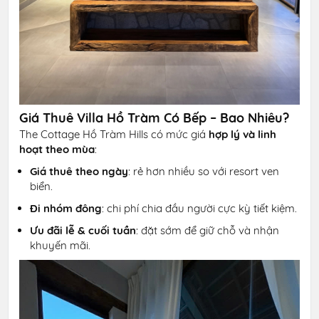
Giá Thuê Villa Hồ Tràm Có Bếp – Bao Nhiêu?
The Cottage Hồ Tràm Hills có mức giá
hợp lý và linh
hoạt theo mùa
:
Giá thuê theo ngày
: rẻ hơn nhiều so với resort ven
biển.
Đi nhóm đông
: chi phí chia đầu người cực kỳ tiết kiệm.
Ưu đãi lễ & cuối tuần
: đặt sớm để giữ chỗ và nhận
khuyến mãi.