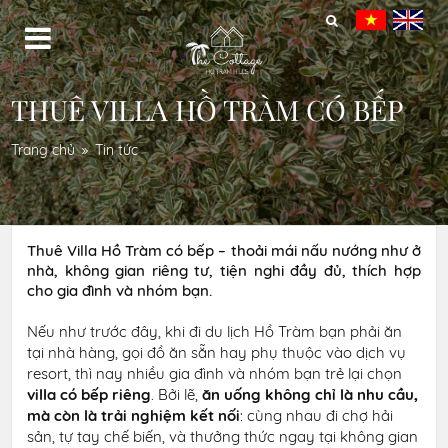
THUÊ VILLA HỒ TRÀM CÓ BẾP
Trang chủ
Tin tức
Thuê Villa Hồ Tràm có bếp – thoải mái nấu nướng như ở
nhà, không gian riêng tư, tiện nghi đầy đủ, thích hợp
cho gia đình và nhóm bạn.
Nếu như trước đây, khi đi du lịch Hồ Tràm bạn phải ăn
tại nhà hàng, gọi đồ ăn sẵn hay phụ thuộc vào dịch vụ
resort, thì nay nhiều gia đình và nhóm bạn trẻ lại chọn
villa có bếp riêng
. Bởi lẽ,
ăn uống không chỉ là nhu cầu,
mà còn là trải nghiệm kết nối
: cùng nhau đi chợ hải
sản, tự tay chế biến, và thưởng thức ngay tại không gian