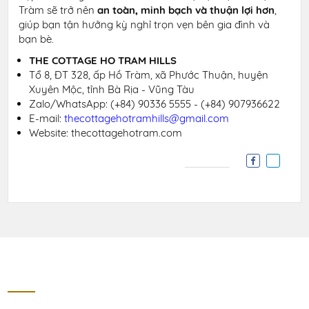
Tràm sẽ trở nên
an toàn, minh bạch và thuận lợi hơn
,
giúp bạn tận hưởng kỳ nghỉ trọn vẹn bên gia đình và
bạn bè.
THE COTTAGE HO TRAM HILLS
Tổ 8, ĐT 328, ấp Hồ Tràm, xã Phước Thuận, huyện
Xuyên Mộc, tỉnh Bà Rịa - Vũng Tàu
Zalo/WhatsApp:
(+84) 90336 5555 - (+84) 907936622
E-mail:
thecottagehotramhills@gmail.com
Website: thecottagehotram.com
Liên hệ