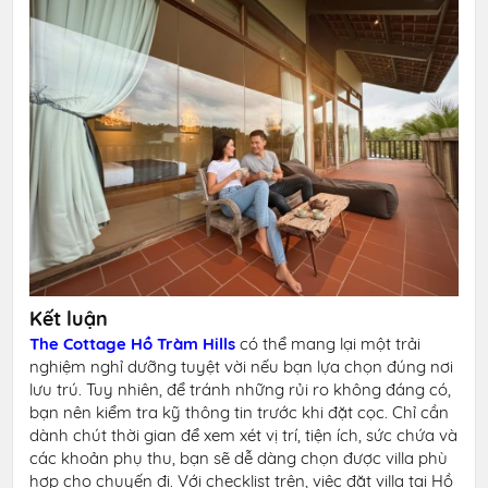
Kết luận
The Cottage Hồ Tràm Hills
có thể mang lại một trải
nghiệm nghỉ dưỡng tuyệt vời nếu bạn lựa chọn đúng nơi
lưu trú. Tuy nhiên, để tránh những rủi ro không đáng có,
bạn nên kiểm tra kỹ thông tin trước khi đặt cọc. Chỉ cần
dành chút thời gian để xem xét vị trí, tiện ích, sức chứa và
các khoản phụ thu, bạn sẽ dễ dàng chọn được villa phù
hợp cho chuyến đi. Với checklist trên, việc đặt villa tại Hồ