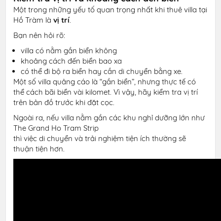
Một trong những yếu tố quan trọng nhất khi thuê villa tại
Hồ Tràm là
vị trí
.
Bạn nên hỏi rõ:
villa có nằm gần biển không
khoảng cách đến biển bao xa
có thể đi bộ ra biển hay cần di chuyển bằng xe.
Một số villa quảng cáo là “gần biển”, nhưng thực tế có
thể cách bãi biển vài kilomet. Vì vậy, hãy kiểm tra vị trí
trên bản đồ trước khi đặt cọc.
Ngoài ra, nếu villa nằm gần các khu nghỉ dưỡng lớn như
The Grand Ho Tram Strip
thì việc di chuyển và trải nghiệm tiện ích thường sẽ
thuận tiện hơn.