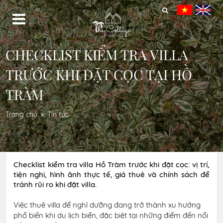
CHECKLIST KIỂM TRA VILLA
TRƯỚC KHI ĐẶT CỌC TẠI HỒ
TRÀM
Trang chủ
Tin tức
Checklist kiểm tra villa Hồ Tràm trước khi đặt cọc: vị trí,
tiện nghi, hình ảnh thực tế, giá thuê và chính sách để
tránh rủi ro khi đặt villa.
Việc thuê villa để nghỉ dưỡng đang trở thành xu hướng
phổ biến khi du lịch biển, đặc biệt tại những điểm đến nổi