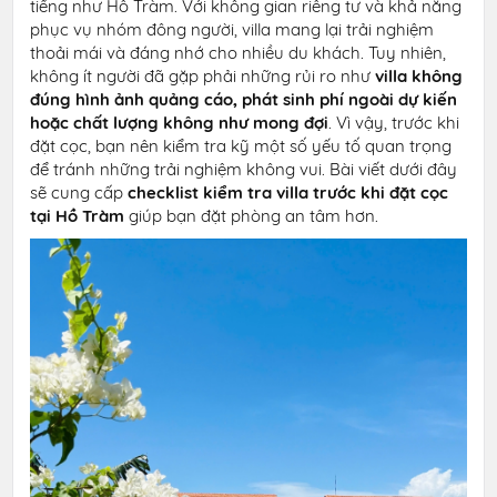
tiếng như Hồ Tràm. Với không gian riêng tư và khả năng
phục vụ nhóm đông người, villa mang lại trải nghiệm
thoải mái và đáng nhớ cho nhiều du khách. Tuy nhiên,
không ít người đã gặp phải những rủi ro như
villa không
đúng hình ảnh quảng cáo, phát sinh phí ngoài dự kiến
hoặc chất lượng không như mong đợi
. Vì vậy, trước khi
đặt cọc, bạn nên kiểm tra kỹ một số yếu tố quan trọng
để tránh những trải nghiệm không vui. Bài viết dưới đây
sẽ cung cấp
checklist kiểm tra villa trước khi đặt cọc
tại Hồ Tràm
giúp bạn đặt phòng an tâm hơn.