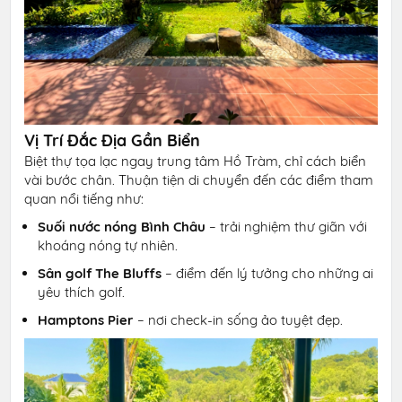
Vị Trí Đắc Địa Gần Biển
Biệt thự tọa lạc ngay trung tâm Hồ Tràm, chỉ cách biển
vài bước chân. Thuận tiện di chuyển đến các điểm tham
quan nổi tiếng như:
Suối nước nóng Bình Châu
– trải nghiệm thư giãn với
khoáng nóng tự nhiên.
Sân golf The Bluffs
– điểm đến lý tưởng cho những ai
yêu thích golf.
Hamptons Pier
– nơi check-in sống ảo tuyệt đẹp.