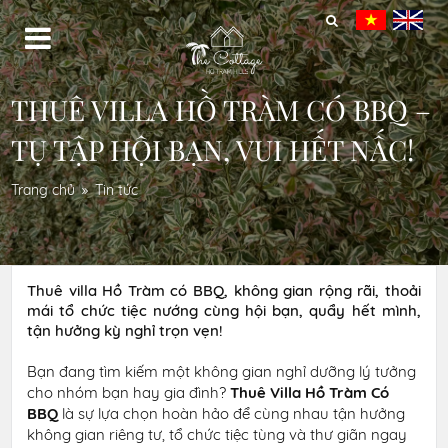
THUÊ VILLA HỒ TRÀM CÓ BBQ –
TỤ TẬP HỘI BẠN, VUI HẾT NẤC!
Trang chủ
Tin tức
Thuê villa Hồ Tràm có BBQ, không gian rộng rãi, thoải
mái tổ chức tiệc nướng cùng hội bạn, quẩy hết mình,
tận hưởng kỳ nghỉ trọn vẹn!
Bạn đang tìm kiếm một không gian nghỉ dưỡng lý tưởng
cho nhóm bạn hay gia đình?
Thuê Villa Hồ Tràm Có
BBQ
là sự lựa chọn hoàn hảo để cùng nhau tận hưởng
không gian riêng tư, tổ chức tiệc tùng và thư giãn ngay