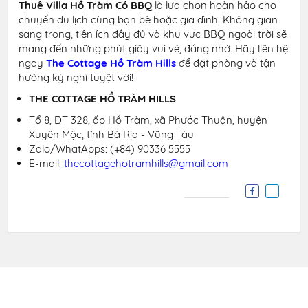
Thuê Villa Hồ Tràm Có BBQ
là lựa chọn hoàn hảo cho
chuyến du lịch cùng bạn bè hoặc gia đình. Không gian
sang trọng, tiện ích đầy đủ và khu vực BBQ ngoài trời sẽ
mang đến những phút giây vui vẻ, đáng nhớ. Hãy liên hệ
ngay
The Cottage Hồ Tràm Hills
để đặt phòng và tận
hưởng kỳ nghỉ tuyệt vời!
THE COTTAGE HỒ TRÀM HILLS
Tổ 8, ĐT 328, ấp Hồ Tràm, xã Phước Thuận, huyện
Xuyên Mộc, tỉnh Bà Rịa - Vũng Tàu
Zalo/WhatApps: (+84) 90336 5555
E-mail:
thecottagehotramhills@gmail.com
Liên hệ