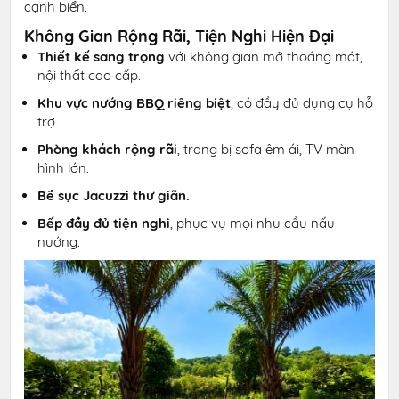
cạnh biển.
Không Gian Rộng Rãi, Tiện Nghi Hiện Đại
Thiết kế sang trọng
với không gian mở thoáng mát,
nội thất cao cấp.
Khu vực nướng BBQ riêng biệt
, có đầy đủ dụng cụ hỗ
trợ.
Phòng khách rộng rãi
, trang bị sofa êm ái, TV màn
hình lớn.
Bể sục Jacuzzi thư giãn.
Bếp đầy đủ tiện nghi
, phục vụ mọi nhu cầu nấu
nướng.