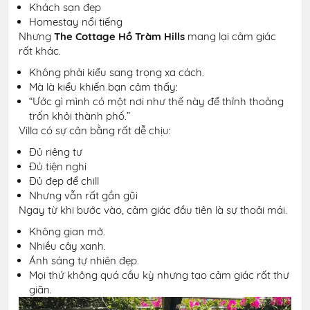
Khách sạn đẹp
Homestay nổi tiếng
Nhưng
The Cottage Hồ Tràm Hills
mang lại cảm giác
rất khác.
Không phải kiểu sang trọng xa cách.
Mà là kiểu khiến bạn cảm thấy:
“Ước gì mình có một nơi như thế này để thỉnh thoảng
trốn khỏi thành phố.”
Villa có sự cân bằng rất dễ chịu:
Đủ riêng tư
Đủ tiện nghi
Đủ đẹp để chill
Nhưng vẫn rất gần gũi
Ngay từ khi bước vào, cảm giác đầu tiên là sự thoải mái.
Không gian mở.
Nhiều cây xanh.
Ánh sáng tự nhiên đẹp.
Mọi thứ không quá cầu kỳ nhưng tạo cảm giác rất thư
giãn.