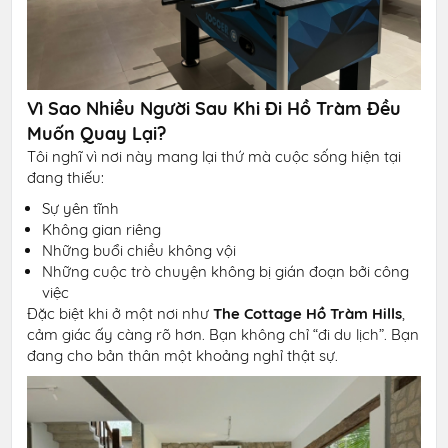
Vì Sao Nhiều Người Sau Khi Đi Hồ Tràm Đều
Muốn Quay Lại?
Tôi nghĩ vì nơi này mang lại thứ mà cuộc sống hiện tại
đang thiếu:
Sự yên tĩnh
Không gian riêng
Những buổi chiều không vội
Những cuộc trò chuyện không bị gián đoạn bởi công
việc
Đặc biệt khi ở một nơi như
The Cottage Hồ Tràm Hills
,
cảm giác ấy càng rõ hơn. Bạn không chỉ “đi du lịch”. Bạn
đang cho bản thân một khoảng nghỉ thật sự.