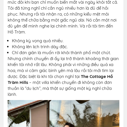
mức đôi khi bạn chỉ muốn biến mất vài ngày khỏi tất cả.
Tôi đã từng nghĩ chỉ cần ngủ nhiều hơn là đủ để hồi
phục. Nhưng rồi tôi nhận ra, có những kiểu mệt mỏi
không thể chữa bằng một giấc ngủ dài. Nó cần một nơi
đủ yên để mình nghe lại chính mình. Và rồi tôi tìm đến
Hồ Tràm.
Không kỳ vọng quá nhiều.
Không lên lịch trình dày đặc.
Chỉ đơn giản là muốn rời khỏi thành phố một chút.
Nhưng chính chuyến đi ấy lại trở thành khoảng thời gian
khiến tôi nhớ rất lâu. Không phải vì những điều quá xa
hoa, mà vì cảm giác bình yên mà lâu rồi tôi mới tìm lại
được. Đặc biệt là khi tôi chọn nghỉ tại
The Cottage Hồ
Tràm Hills
– một villa khiến chuyến đi không còn đơn
thuần là “du lịch”, mà thật sự giống một kỳ nghỉ chữa
lành.