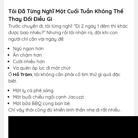
Tôi Đã Từng Nghĩ Một Cuối Tuần Không Thể
Thay Đổi Điều Gì
Trước chuyến đi, tôi từng nghĩ: “Đi 2 ngày 1 đêm thì khác
được bao nhiêu?” Nhưng rồi tôi nhận ra, đôi khi con
người chỉ cần vài ngày để:
Ngủ ngon hơn
Ăn chậm hơn
Cười nhiều hơn
Và quên áp lực đi một chút
Ở
Hồ Tràm
, tôi không cần phải cố tìm thứ gì quá đặc
biệt.
Một ly cà phê sáng.
Một buổi chiều ngồi cạnh Jacuzzi.
Một bữa BBQ cùng bạn bè.
Chỉ vậy thôi cũng đủ khiến tinh thần nhẹ đi rất nhiều.