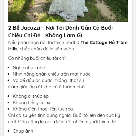
2 Bể Jacuzzi – Nơi Tôi Dành Gần Cả Buổi
Chiều Chỉ Để… Không Làm Gì
Nếu phải chọn nơi tôi thích nhất ở
The Cottage Hồ Tràm
Hills,
chắc chắn đó là sân vườn
Có những buổi chiều tôi chỉ:
Nghe nhạc nhẹ
Nhìn nắng phản chiếu trên mặt nước
Và để đầu óc được “trống” thật sự
Cảm giác ấy rất khó có ở thành phố.
Không ai thúc ép.
Không tiếng còi xe.
Không điện thoại liên tục reo.
Chỉ có sự yên tĩnh đúng nghĩa. Buổi tối lên đèn cực kỳ
chill. Đây cũng là góc được rất nhiều người thích để:
Chụp ảnh