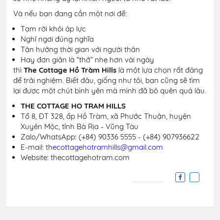
Và nếu bạn đang cần một nơi để:
Tạm rời khỏi áp lực
Nghỉ ngơi đúng nghĩa
Tận hưởng thời gian với người thân
Hay đơn giản là “thở” nhẹ hơn vài ngày
thì
The Cottage Hồ Tràm Hills
là một lựa chọn rất đáng
để trải nghiệm. Biết đâu, giống như tôi, bạn cũng sẽ tìm
lại được một chút bình yên mà mình đã bỏ quên quá lâu.
THE COTTAGE HO TRAM HILLS
Tổ 8, ĐT 328, ấp Hồ Tràm, xã Phước Thuận, huyện
Xuyên Mộc, tỉnh Bà Rịa - Vũng Tàu
Zalo/WhatsApp:
(+84) 90336 5555 - (+84) 907936622
E-mail:
thecottagehotramhills@gmail.com
Website: thecottagehotram.com