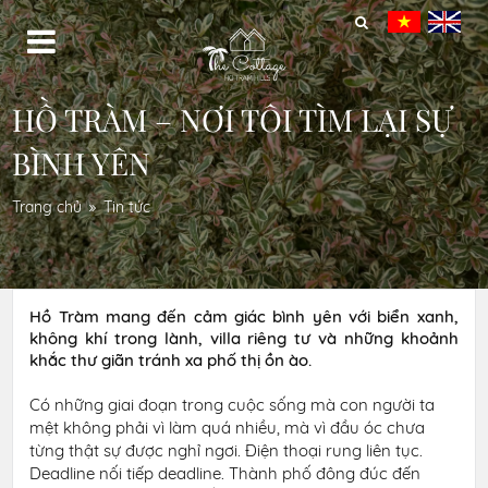
HỒ TRÀM – NƠI TÔI TÌM LẠI SỰ
BÌNH YÊN
Trang chủ
Tin tức
Hồ Tràm mang đến cảm giác bình yên với biển xanh,
không khí trong lành, villa riêng tư và những khoảnh
khắc thư giãn tránh xa phố thị ồn ào.
Có những giai đoạn trong cuộc sống mà con người ta
mệt không phải vì làm quá nhiều, mà vì đầu óc chưa
từng thật sự được nghỉ ngơi. Điện thoại rung liên tục.
Deadline nối tiếp deadline. Thành phố đông đúc đến