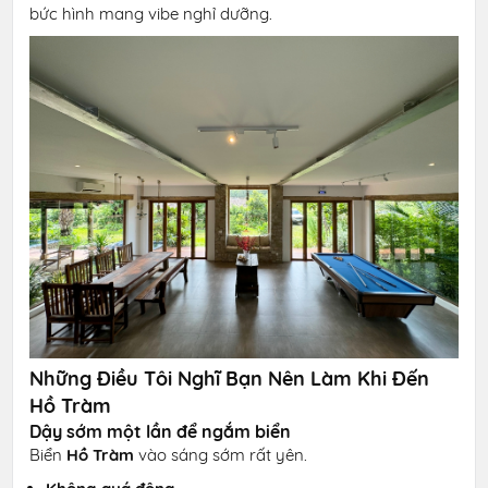
bức hình mang vibe nghỉ dưỡng.
Những Điều Tôi Nghĩ Bạn Nên Làm Khi Đến
Hồ Tràm
Dậy sớm một lần để ngắm biển
Biển
Hồ Tràm
vào sáng sớm rất yên.