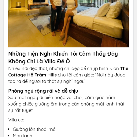
Những Tiện Nghi Khiến Tôi Cảm Thấy Đây
Không Chỉ Là Villa Để Ở
Nhiều nơi đẹp thật, nhưng chỉ đẹp để chụp hình. Còn
The
Cottage Hồ Tràm Hills
cho tôi cảm giác: “Nơi này được
tạo ra để người ta thật sự nghỉ ngơi.”
Phòng ngủ rộng rãi và dễ chịu
Sau một ngày đi biển hoặc vui chơi, cảm giác nằm
xuống chiếc giường êm trong căn phòng mát lạnh thật
sự rất tuyệt.
Villa có:
Giường lớn thoải mái
Máy lạnh