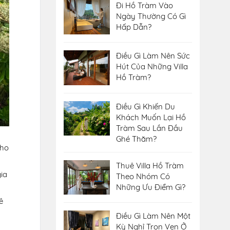
Đi Hồ Tràm Vào
Ngày Thường Có Gì
Hấp Dẫn?
Điều Gì Làm Nên Sức
Hút Của Những Villa
Hồ Tràm?
Điều Gì Khiến Du
Khách Muốn Lại Hồ
Tràm Sau Lần Đầu
Ghé Thăm?
cho
Thuê Villa Hồ Tràm
gia
Theo Nhóm Có
Những Ưu Điểm Gì?
ê
Điều Gì Làm Nên Một
Kỳ Nghỉ Trọn Vẹn Ở