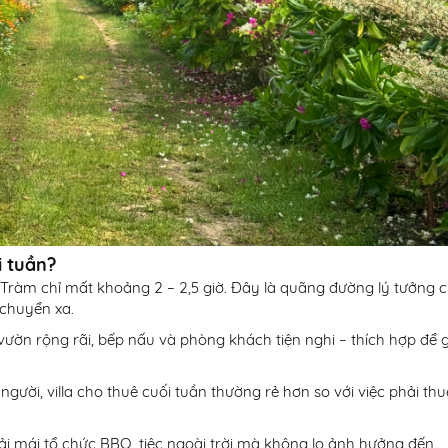
i tuần?
 Tràm chỉ mất khoảng 2 – 2,5 giờ. Đây là quãng đường lý tưởng 
chuyển xa.
n vườn rộng rãi, bếp nấu và phòng khách tiện nghi – thích hợp để 
người, villa cho thuê cuối tuần thường rẻ hơn so với việc phải thu
oải mái tổ chức BBQ, tiệc ngoài trời mà không lo ảnh hưởng đến