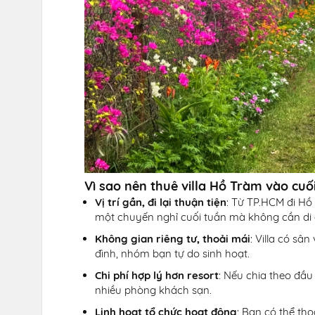
Vì sao nên thuê villa Hồ Tràm vào cuố
Vị trí gần, đi lại thuận tiện
: Từ TP.HCM đi Hồ
một chuyến nghỉ cuối tuần mà không cần di 
Không gian riêng tư, thoải mái
: Villa có sâ
đình, nhóm bạn tự do sinh hoạt.
Chi phí hợp lý hơn resort
: Nếu chia theo đầu 
nhiều phòng khách sạn.
Linh hoạt tổ chức hoạt động
: Bạn có thể th