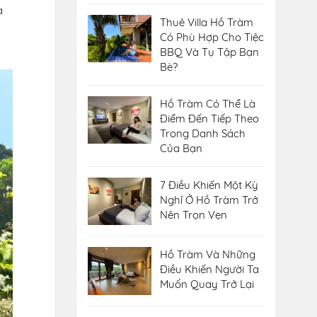
à
Thuê Villa Hồ Tràm
Có Phù Hợp Cho Tiệc
BBQ Và Tụ Tập Bạn
Bè?
Hồ Tràm Có Thể Là
Điểm Đến Tiếp Theo
Trong Danh Sách
Của Bạn
7 Điều Khiến Một Kỳ
Nghỉ Ở Hồ Tràm Trở
Nên Trọn Vẹn
Hồ Tràm Và Những
Điều Khiến Người Ta
Muốn Quay Trở Lại