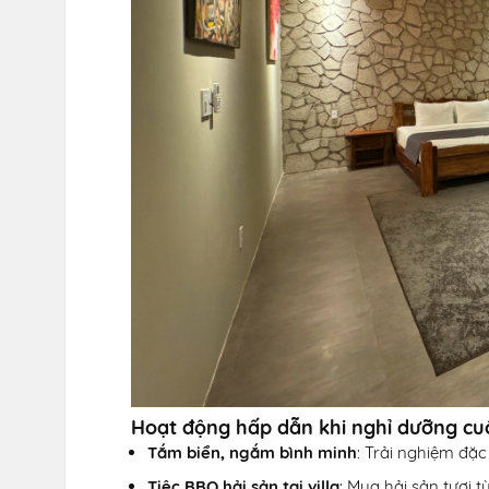
Hoạt động hấp dẫn khi nghỉ dưỡng cuố
Tắm biển, ngắm bình minh
: Trải nghiệm đặc
Tiệc BBQ hải sản tại villa
: Mua hải sản tươi 