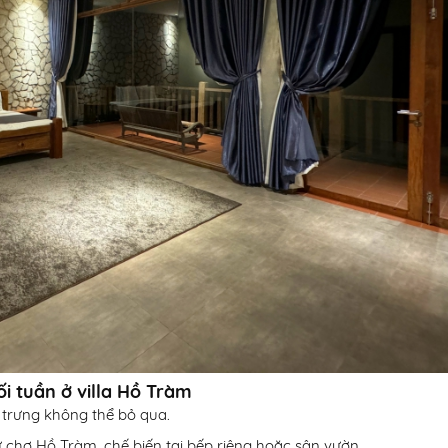
i tuần ở villa Hồ Tràm
 trưng không thể bỏ qua.
từ chợ Hồ Tràm, chế biến tại bếp riêng hoặc sân vườn.