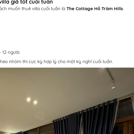
illa giá tốt cuối tuần
ch muốn thuê villa cuối tuần là
The Cottage Hồ Tràm Hills
.
– 12 người.
a theo nhóm thì cực kỳ hợp lý cho một kỳ nghỉ cuối tuần.