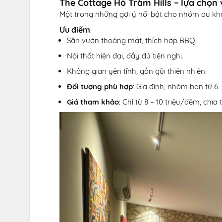
The Cottage Hồ Tràm Hills – lựa chọn v
Một trong những gợi ý nổi bật cho nhóm du khá
Ưu điểm
:
Sân vườn thoáng mát, thích hợp BBQ.
Nội thất hiện đại, đầy đủ tiện nghi.
Không gian yên tĩnh, gần gũi thiên nhiên.
Đối tượng phù hợp
: Gia đình, nhóm bạn từ 6 
Giá tham khảo
: Chỉ từ 8 – 10 triệu/đêm, chi