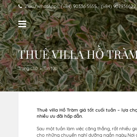
Zalo/WhatApps: (+84) 90336 5555 - (+84) 907936622
THUÊ VILLA HỒ TRÀM
Trang chủ
Tin tức
Thuê villa Hồ Tràm giá tốt cuối tuần – lựa ch
nhiều ưu đãi hấp dẫn.
Sau một tuần làm việc căng thẳng, rất nhiều 
cho những chuyến nghỉ dưỡng ngắn ngày.Nơi đâ