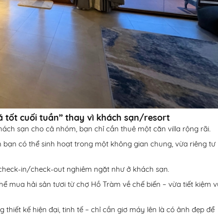
iá tốt cuối tuần” thay vì khách sạn/resort
khách sạn cho cả nhóm, bạn chỉ cần thuê một căn villa rộng rãi.
 bạn có thể sinh hoạt trong một không gian chung, vừa riêng tư
 check-in/check-out nghiêm ngặt như ở khách sạn.
thể mua hải sản tươi từ chợ Hồ Tràm về chế biến – vừa tiết kiệm 
ng thiết kế hiện đại, tinh tế – chỉ cần giơ máy lên là có ảnh đẹp để