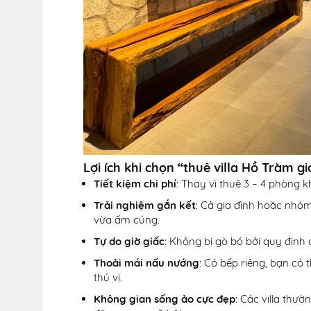
Lợi ích khi chọn “thuê villa Hồ Tràm g
Tiết kiệm chi phí
: Thay vì thuê 3 – 4 phòng 
Trải nghiệm gắn kết
: Cả gia đình hoặc nhóm
vừa ấm cúng.
Tự do giờ giấc
: Không bị gò bó bởi quy định
Thoải mái nấu nướng
: Có bếp riêng, bạn có 
thú vị.
Không gian sống ảo cực đẹp
: Các villa thườ