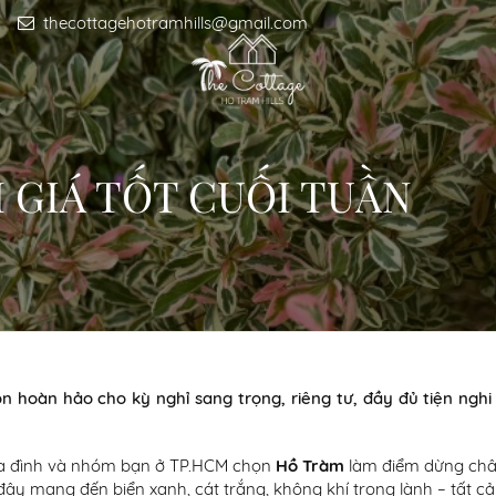
thecottagehotramhills@gmail.com
 GIÁ TỐT CUỐI TUẦN
ọn hoàn hảo cho kỳ nghỉ sang trọng, riêng tư, đầy đủ tiện nghi
gia đình và nhóm bạn ở TP.HCM chọn
Hồ Tràm
làm điểm dừng ch
y mang đến biển xanh, cát trắng, không khí trong lành – tất cả