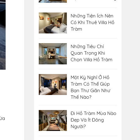
Những Tiện Ích Nên
Có Khi Thuê Villa Hồ
Tràm
Những Tiêu Chí
Quan Trọng Khi
Chọn Villa Hồ Tràm
Một Kỳ Nghỉ Ở Hồ
Tràm Có Thể Giúp
Bạn Thư Giãn Như
Thế Nào?
Đi Hồ Tràm Mùa Nào
vừa
Đẹp Và Ít Đông
Người?