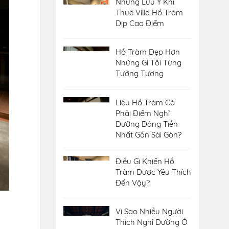
Những Lưu Ý Khi
Thuê Villa Hồ Tràm
Dịp Cao Điểm
Hồ Tràm Đẹp Hơn
Những Gì Tôi Từng
Tưởng Tượng
Liệu Hồ Tràm Có
Phải Điểm Nghỉ
Dưỡng Đáng Tiền
Nhất Gần Sài Gòn?
Điều Gì Khiến Hồ
Tràm Được Yêu Thích
Đến Vậy?
Vì Sao Nhiều Người
Thích Nghỉ Dưỡng Ở