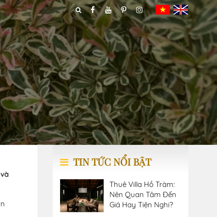
TIN TỨC NỔI BẬT
 và
Thuê Villa Hồ Tràm:
Nên Quan Tâm Đến
ân
Giá Hay Tiện Nghi?