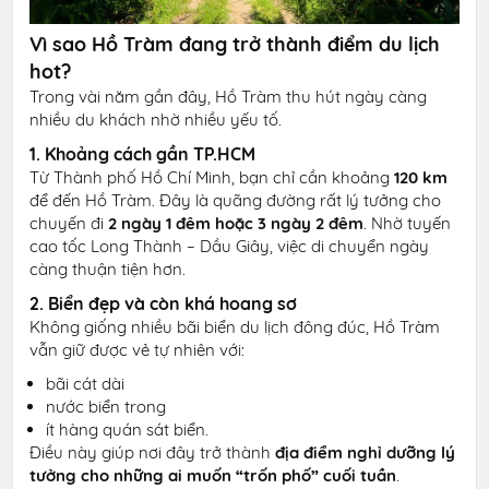
Vì sao Hồ Tràm đang trở thành điểm du lịch
hot?
Trong vài năm gần đây, Hồ Tràm thu hút ngày càng
nhiều du khách nhờ nhiều yếu tố.
1. Khoảng cách gần TP.HCM
Từ Thành phố Hồ Chí Minh, bạn chỉ cần khoảng
120 km
để đến Hồ Tràm. Đây là quãng đường rất lý tưởng cho
chuyến đi
2 ngày 1 đêm hoặc 3 ngày 2 đêm
. Nhờ tuyến
cao tốc Long Thành – Dầu Giây, việc di chuyển ngày
càng thuận tiện hơn.
2. Biển đẹp và còn khá hoang sơ
Không giống nhiều bãi biển du lịch đông đúc, Hồ Tràm
vẫn giữ được vẻ tự nhiên với:
bãi cát dài
nước biển trong
ít hàng quán sát biển.
Điều này giúp nơi đây trở thành
địa điểm nghỉ dưỡng lý
tưởng cho những ai muốn “trốn phố” cuối tuần
.