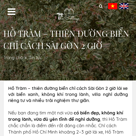
HỒ TRÀM – THIÊN ĐƯỜNG BIỂN
CHỈ CÁCH SÀI GÒN 2 GIỜ
Trang chủ
Tin tức
Hồ Tràm – thiên đường biển chỉ cách Sài Gòn 2 giờ lái xe
với biển xanh, không khí trong lành, villa nghỉ dưỡng
riêng tư và nhiều trải nghiệm thư giãn.
Nếu bạn đang tìm một nơi vừa
có biển đẹp, không khí
trong lành, vừa đủ yên tĩnh để nghỉ dưỡng
, thì Hồ Tràm
chắc chắn là điểm đến rất đáng cân nhắc. Chỉ cách
Thành phố Hồ Chí Minh khoảng 2–3 giờ lái xe, Hồ Tràm