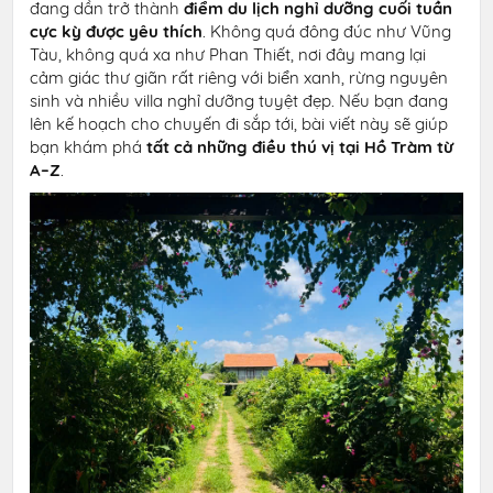
đang dần trở thành
điểm du lịch nghỉ dưỡng cuối tuần
cực kỳ được yêu thích
. Không quá đông đúc như Vũng
Tàu, không quá xa như Phan Thiết, nơi đây mang lại
cảm giác thư giãn rất riêng với biển xanh, rừng nguyên
sinh và nhiều villa nghỉ dưỡng tuyệt đẹp. Nếu bạn đang
lên kế hoạch cho chuyến đi sắp tới, bài viết này sẽ giúp
bạn khám phá
tất cả những điều thú vị tại Hồ Tràm từ
A–Z
.