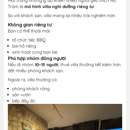
Một trong những lý do khiến nhiều người yêu thích Hồ
Tràm là
mô hình villa nghỉ dưỡng riêng tư
.
So với khách sạn, villa mang lại nhiều trải nghiệm hơn.
Không gian riêng tư
Bạn có thể thoải mái:
tổ chức tiệc BBQ
bơi hồ riêng
sinh hoạt cùng bạn bè.
Phù hợp nhóm đông người
Nếu đi nhóm
10–15 người
, thuê villa thường tiết kiệm hơn
đặt nhiều phòng khách sạn.
Ngoài ra, villa thường có:
phòng khách rộng
sân vườn
bếp đầy đủ.