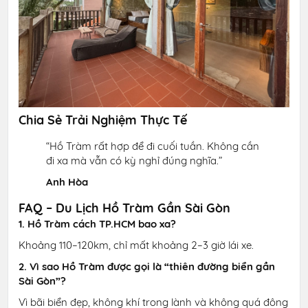
Chia Sẻ Trải Nghiệm Thực Tế
“Hồ Tràm rất hợp để đi cuối tuần. Không cần
đi xa mà vẫn có kỳ nghỉ đúng nghĩa.”
Anh Hòa
FAQ – Du Lịch Hồ Tràm Gần Sài Gòn
1. Hồ Tràm cách TP.HCM bao xa?
Khoảng 110–120km, chỉ mất khoảng 2–3 giờ lái xe.
2. Vì sao Hồ Tràm được gọi là “thiên đường biển gần
Sài Gòn”?
Vì bãi biển đẹp, không khí trong lành và không quá đông