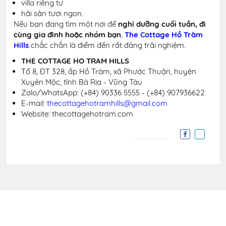
villa riêng tư
hải sản tươi ngon.
Nếu bạn đang tìm một nơi để
nghỉ dưỡng cuối tuần, đi
cùng gia đình hoặc nhóm bạn
,
The Cottage Hồ Tràm
Hills
chắc chắn là điểm đến rất đáng trải nghiệm.
THE COTTAGE HO TRAM HILLS
Tổ 8, ĐT 328, ấp Hồ Tràm, xã Phước Thuận, huyện
Xuyên Mộc, tỉnh Bà Rịa - Vũng Tàu
Zalo/WhatsApp:
(+84) 90336 5555 - (+84) 907936622
E-mail:
thecottagehotramhills@gmail.com
Website: thecottagehotram.com
Liên hệ