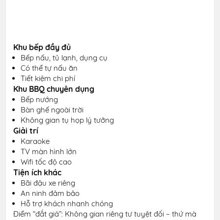
Khu bếp đầy đủ
Bếp nấu, tủ lạnh, dụng cụ
Có thể tự nấu ăn
Tiết kiệm chi phí
Khu BBQ chuyên dụng
Bếp nướng
Bàn ghế ngoài trời
Không gian tụ họp lý tưởng
Giải trí
Karaoke
TV màn hình lớn
Wifi tốc độ cao
Tiện ích khác
Bãi đậu xe riêng
An ninh đảm bảo
Hỗ trợ khách nhanh chóng
Điểm “đắt giá”: Không gian riêng tư tuyệt đối – thứ mà