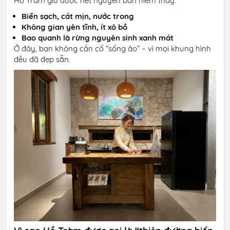
Hồ Tràm giữ được nét nguyên bản hiếm thấy:
Biển sạch, cát mịn, nước trong
Không gian yên tĩnh, ít xô bồ
Bao quanh là rừng nguyên sinh xanh mát
Ở đây, bạn không cần cố “sống ảo” – vì mọi khung hình
đều đã đẹp sẵn.