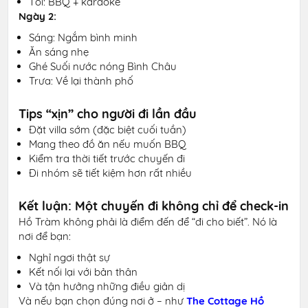
Tối: BBQ + karaoke
Ngày 2:
Sáng: Ngắm bình minh
Ăn sáng nhẹ
Ghé Suối nước nóng Bình Châu
Trưa: Về lại thành phố
Tips “xịn” cho người đi lần đầu
Đặt villa sớm (đặc biệt cuối tuần)
Mang theo đồ ăn nếu muốn BBQ
Kiểm tra thời tiết trước chuyến đi
Đi nhóm sẽ tiết kiệm hơn rất nhiều
Kết luận: Một chuyến đi không chỉ để check-in
Hồ Tràm không phải là điểm đến để “đi cho biết”. Nó là
nơi để bạn:
Nghỉ ngơi thật sự
Kết nối lại với bản thân
Và tận hưởng những điều giản dị
Và nếu bạn chọn đúng nơi ở – như
The Cottage Hồ