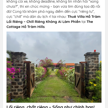
không còi xe, không deadline, không tin nhắn hỏi "xong
chưa?", thì xin chúc mừng – bạn vừa tìm đúng tọa độ rồi
đó! Cùng tôi khám phá ngay điểm đến cực “riêng tư”,
cực “chill” mà dân du lịch rỉ tai nhau:
Thuê Villa Hồ Tràm
Lối Riêng – Chill Riêng Không Ai Làm Phiền
tại
The
Cottage Hồ Tràm Hills
.
Lối riêng, chất riêng – Sống như chính bạn!