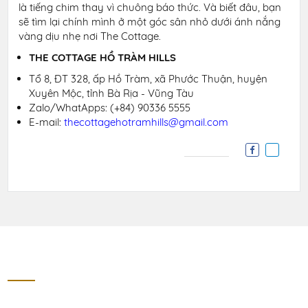
là tiếng chim thay vì chuông báo thức. Và biết đâu, bạn
sẽ tìm lại chính mình ở một góc sân nhỏ dưới ánh nắng
vàng dịu nhẹ nơi The Cottage.
THE COTTAGE HỒ TRÀM HILLS
Tổ 8, ĐT 328, ấp Hồ Tràm, xã Phước Thuận, huyện
Xuyên Mộc, tỉnh Bà Rịa - Vũng Tàu
Zalo/WhatApps: (+84) 90336 5555
E-mail:
thecottagehotramhills@gmail.com
Liên hệ
THE COTTAGE HỒ TRÀM HILLS