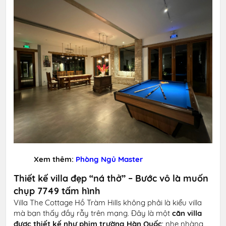
Xem thêm:
Phòng Ngủ Master
Thiết kế villa đẹp “ná thở” – Bước vô là muốn
chụp 7749 tấm hình
Villa The Cottage Hồ Tràm Hills không phải là kiểu villa
mà bạn thấy đầy rẫy trên mạng. Đây là một
căn villa
được thiết kế như phim trường Hàn Quốc
: nhẹ nhàng,