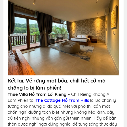
Kết lại: Về rừng một bữa, chill hết cỡ mà
chẳng lo bị làm phiền!
Thuê Villa Hồ Tràm Lối Riêng
– Chill Riêng Không Ai
Làm Phiền tại
The Cottage Hồ Tràm Hills
là lựa chọn lý
tưởng cho những ai đã quá mệt với phố thị, cần một
chốn nghỉ dưỡng tách biệt nhưng không hẻo lánh, đầy
đủ tiện nghi nhưng vẫn gần gũi thiên nhiên. Hãy để bản
thân được nghỉ ngơi đúng nghĩa, để từng sáng thức dậy