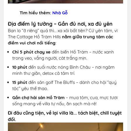
Tìm hiểu thêm:
Nhà Gỗ
Địa điểm lý tưởng – Gần đủ nơi, xa đủ yên
Bạn lo “ở riêng” quá thì… xa xôi bất tiện? Cứ yên tâm, vì
The Cottage Hồ Tràm Hills
nằm giữa trung tâm các
điểm vui chơi nổi tiếng
:
Chỉ 5 phút chạy xe
đến biển Hồ Tràm – nước xanh
trong veo, vắng người, cát trắng mịn.
10 phút
đến suối nước nóng Bình Châu – nơi ngâm
mình thư giãn, detox cả tâm trí.
15 phút
đến sân golf The Bluffs – dành cho hội “quý
tộc” yêu thể thao.
Gần chợ hải sản Hồ Tràm
– mua tôm, cua, mực tươi
sống mang về villa tự nấu, ăn sạch mà rẻ!
Đi đâu cũng tiện, về lại villa là... tách biệt, chill tuyệt
đối.