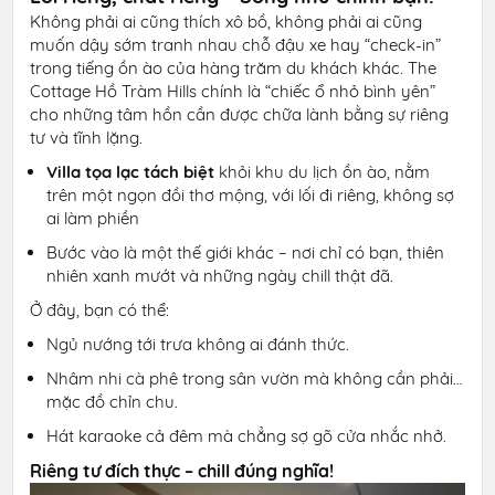
Không phải ai cũng thích xô bồ, không phải ai cũng
muốn dậy sớm tranh nhau chỗ đậu xe hay “check-in”
trong tiếng ồn ào của hàng trăm du khách khác. The
Cottage Hồ Tràm Hills chính là “chiếc ổ nhỏ bình yên”
cho những tâm hồn cần được chữa lành bằng sự riêng
tư và tĩnh lặng.
Villa tọa lạc tách biệt
khỏi khu du lịch ồn ào, nằm
trên một ngọn đồi thơ mộng, với lối đi riêng, không sợ
ai làm phiền
Bước vào là một thế giới khác – nơi chỉ có bạn, thiên
nhiên xanh mướt và những ngày chill thật đã.
Ở đây, bạn có thể:
Ngủ nướng tới trưa không ai đánh thức.
Nhâm nhi cà phê trong sân vườn mà không cần phải…
mặc đồ chỉn chu.
Hát karaoke cả đêm mà chẳng sợ gõ cửa nhắc nhở.
Riêng tư đích thực – chill đúng nghĩa!