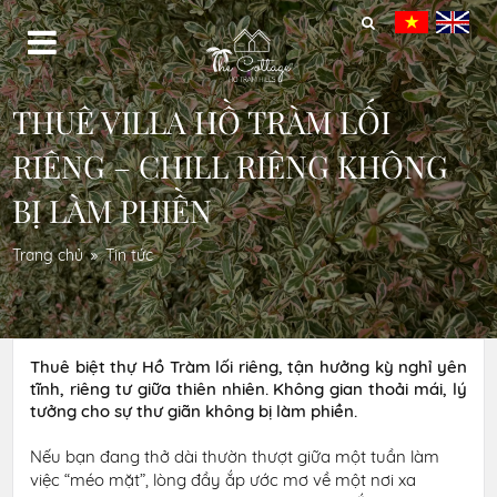
THUÊ VILLA HỒ TRÀM LỐI
RIÊNG – CHILL RIÊNG KHÔNG
BỊ LÀM PHIỀN
Trang chủ
Tin tức
Thuê biệt thự Hồ Tràm lối riêng, tận hưởng kỳ nghỉ yên
tĩnh, riêng tư giữa thiên nhiên. Không gian thoải mái, lý
tưởng cho sự thư giãn không bị làm phiền.
Nếu bạn đang thở dài thườn thượt giữa một tuần làm
việc “méo mặt”, lòng đầy ắp ước mơ về một nơi xa