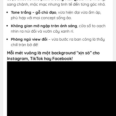
sang chảnh, mộc mạc nhưng tinh tế đến từng góc nhỏ.
Tone trắng – gỗ chủ đạo
, vừa hiện đại vừa ấm áp,
phù hợp với mọi concept sống ảo.
Không gian mở ngập tràn ánh sáng
, cửa sổ to oạch
nhìn ra núi đồi và vườn cây xanh rì.
Phòng ngủ view đồi
– vừa bước ra ban công là thấy
chill tràn bờ đê!
Mỗi mét vuông là một background “xịn sò” cho
Instagram, TikTok hay Facebook!