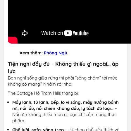
Xem thêm:
Phòng Ngủ
Tiện nghi đầy đủ – Không thiếu gì ngoài... áp
lực
Bạn nghĩ sống giữa rừng thì phải “sống chậm” tới mức
không có mạng? Nhầm rồi nha!
The Cottage Hồ Tràm Hills trang bị:
Máy lạnh, tủ lạnh, bếp, lò vi sóng, máy nướng bánh
mì, nồi lẩu, nồi chiên không dầu, ly tách đủ loại…
–
Nấu ăn không thiếu món gì, bạn chỉ cần mang thực
phẩm.
Ghế lười, sofa, võng treo
– cứ chọn chỗ yêu thích và